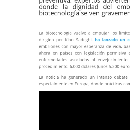
preventiva, expertos adviert
donde la dignidad del embri
biotecnología se ven graveme
La biotecnología vuelve a empujar los lími
dirigida por Kian Sadeghi,
ha lanzado un co
embriones con mayor esperanza de vida, basá
ahora en países con legislación permisiva 
enfermedades asociadas al envejecimiento 
procedimiento: 6.000 dólares (unos 5.300 euros
La noticia ha generado un intenso debate en
especialmente en Europa, donde prácticas como