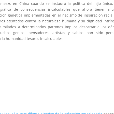
e sexo en China cuando se instauró la política del hijo único
ráfica de consecuencias incalculables que ahora tienen mu
lección genética implementadas en el nacismo de inspiración racia
eros atentados contra la naturaleza humana y su dignidad intrín
similados a determinados patrones implica descartar a los déb
Muchos genios, pensadores, artistas y sabios han sido pers
a la humanidad tesoros incalculables.
e vida? El nuevo dilema bioético de la selección embrionaria
apare