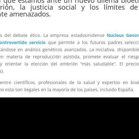
en que estamos ante un nuevo dilema bioéti
ón, la justicia social y los límites de
nte amenazados.
tes del debate ético. La empresa estadounidense
Nucleus Geno
ntrovertido servicio
que permite a los futuros padres selecci
ndose en análisis genéticos avanzados. La iniciativa, disponibl
en materia de reproducción asistida, promete evaluar el ries
y orientar la elección del embrión “más saludable”. El preci
).
tre científicos, profesionales de la salud y expertos en bioé
 esta son ilegales en la mayoría de los países, incluido España.