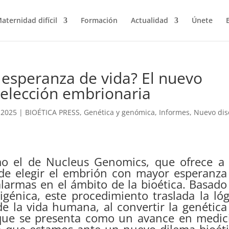
aternidad difícil
Formación
Actualidad
Únete
s esperanza de vida? El nuevo
selección embrionaria
-2025
|
BIOÉTICA PRESS
,
Genética y genómica
,
Informes
,
Nuevo di
mo el de Nucleus Genomics, que ofrece a 
d de elegir el embrión con mayor esperanza
alarmas en el ámbito de la bioética. Basado
génica, este procedimiento traslada la lóg
e la vida humana, al convertir la genética
nque se presenta como un avance en medic