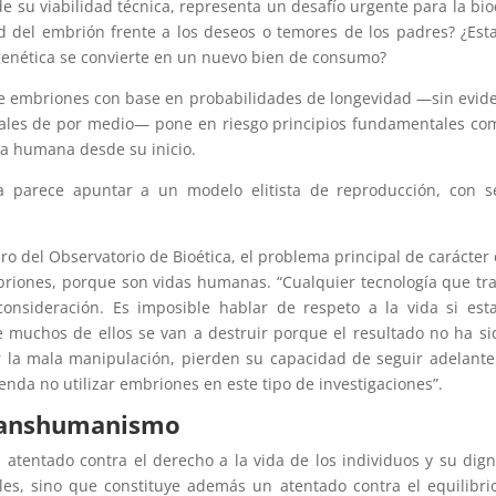
 su viabilidad técnica, representa un desafío urgente para la bio
 del embrión frente a los deseos o temores de los padres? ¿Es
genética se convierte en un nuevo bien de consumo?
 de embriones con base en probabilidades de longevidad —sin evid
ciales de por medio— pone en riesgo principios fundamentales co
vida humana desde su inicio.
a parece apuntar a un modelo elitista de reproducción, con s
ro del Observatorio de Bioética, el problema principal de carácter 
mbriones, porque son vidas humanas. “Cualquier tecnología que tr
onsideración. Es imposible hablar de respeto a la vida si es
uchos de ellos se van a destruir porque el resultado no ha si
la mala manipulación, pierden su capacidad de seguir adelante
nda no utilizar embriones en este tipo de investigaciones”.
transhumanismo
 atentado contra el derecho a la vida de los individuos y su dig
les, sino que constituye además un atentado contra el equilibri