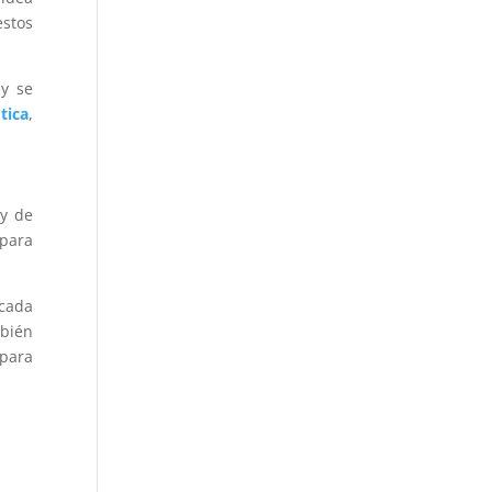
estos
 y se
tica
,
ey de
 para
 cada
mbién
 para