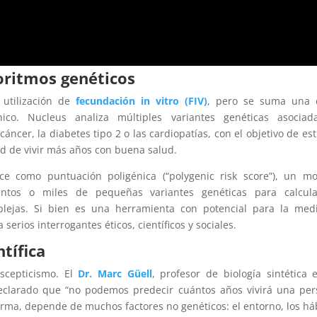
oritmos genéticos
 utilización de
fecundación in vitro (FIV)
, pero se suma una 
nico. Nucleus analiza múltiples variantes genéticas asociad
ncer, la diabetes tipo 2 o las cardiopatías, con el objetivo de es
d de vivir más años con buena salud.
ce como puntuación poligénica (“polygenic risk score”), un m
entos o miles de pequeñas variantes genéticas para calcula
plejas. Si bien es una herramienta con potencial para la med
serios interrogantes éticos, científicos y sociales.
tífica
scepticismo. El
Dr. Marc Güell
, profesor de biología sintética 
eclarado que “no podemos predecir cuántos años vivirá una pe
afirma, depende de muchos factores no genéticos: el entorno, los há