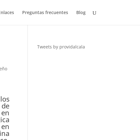
Enlaces
Preguntas frecuentes
Blog
Tweets by providalcala
seño
los
 de
 en
ica
 en
ina