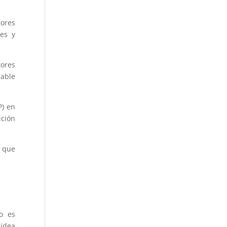
tores
es y
ores
dable
P) en
ición
e que
o es
 idea