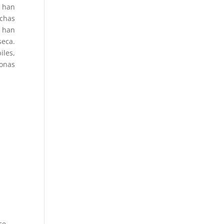
, han
chas
l han
seca.
iles,
onas
ce