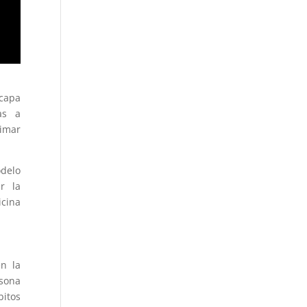
capa
as a
timar
odelo
r la
icina
en la
rsona
bitos