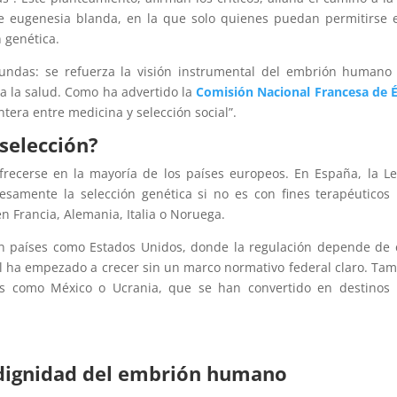
e eugenesia blanda, en la que solo quienes puedan permitirse 
 genética.
fundas: se refuerza la visión instrumental del embrión humano
a la salud. Como ha advertido la
Comisión Nacional Francesa de É
ntera entre medicina y selección social”.
 selección?
recerse en la mayoría de los países europeos. En España, la L
samente la selección genética si no es con fines terapéuticos
 Francia, Alemania, Italia o Noruega.
 en países como Estados Unidos, donde la regulación depende de
al ha empezado a crecer sin un marco normativo federal claro. Ta
ses como México o Ucrania, que se han convertido en destinos
a dignidad del embrión humano