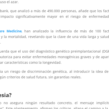
uso el azar.
bank, que analizó a más de 490.000 personas, añade que los fac
 impacto significativamente mayor en el riesgo de enfermedad
ure Medicine
,
han analizado la influencia de más de 100 fact
y la mortalidad, revelando que la clave de una vida larga y salu
N
.
cuerda que el uso del diagnóstico genético preimplantacional (DG
 autoriza para evitar enfermedades monogénicas graves y de apar
ar características como la longevidad.
a un riesgo de discriminación genética, al introducir la idea d
n criterios de salud futura, sin garantías reales.
esia?
o no asegura ningún resultado concreto, el mensaje implícit
s”. Este planteamiento, afirman los críticos, allana el camino a la