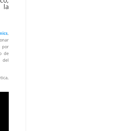
co,
 la
mics
,
onar
e por
go de
o del
tica,