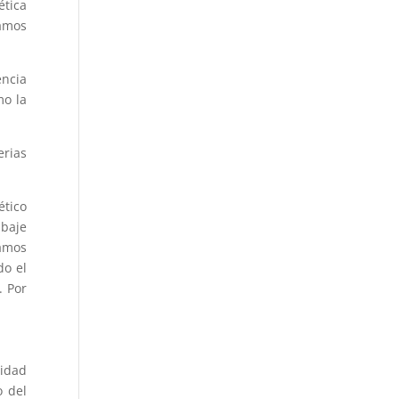
ética
tamos
encia
mo la
erias
ético
abaje
tamos
do el
. Por
nidad
o del