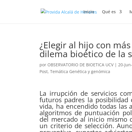
Inicio
Qué es
M
¿Elegir al hijo con má
dilema bioético de la 
por
OBSERVATORIO DE BIOETICA UCV
|
20-Jun
Post
,
Temática Genética y genómica
La irrupción de servicios co
futuros padres la posibilida
vida, ha encendido todas las 
algoritmos de puntuación poli
del mercado al inicio mismo d
un criterio de selección. Au